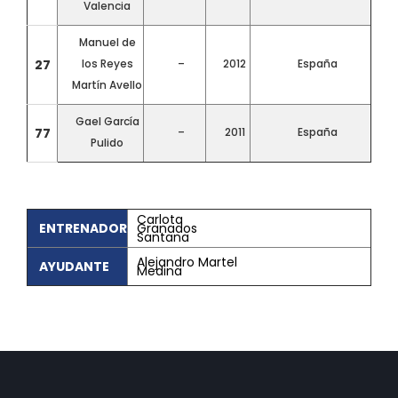
Valencia
Manuel de
27
los Reyes
–
2012
España
Martín Avello
Gael García
77
–
2011
España
Pulido
Carlota
ENTRENADOR
Granados
Santana
Alejandro Martel
AYUDANTE
Medina