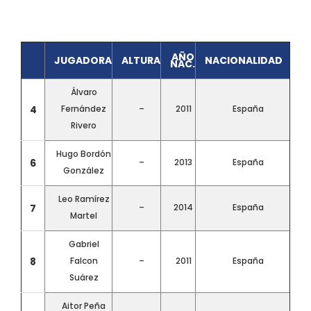
AÑO
JUGADORA
ALTURA
NACIONALIDAD
NAC.
Álvaro
4
Fernández
–
2011
España
Rivero
Hugo Bordón
6
–
2013
España
González
Leo Ramírez
7
–
2014
España
Martel
Gabriel
8
Falcon
–
2011
España
Suárez
Aitor Peña