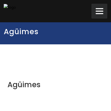
Agüimes
Agüimes