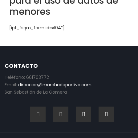
para el uso de datos de
menores
[ipt_fsqm_form id=»104″]
CONTACTO
Teléfono: 661703772
Email:
direccion@marchadeportiva.com
San Sebastián de La Gomera