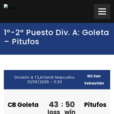
1º-2º Puesto Div. A: Goleta
– Pitufos
IES San
División A T2,Infantil Masculino
31/05/2026 - 11:30
Sebastián
43
50
:
CB Goleta
Pitufos
loss
win