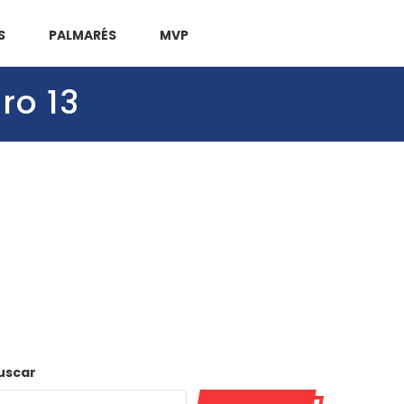
S
PALMARÉS
MVP
ro 13
uscar