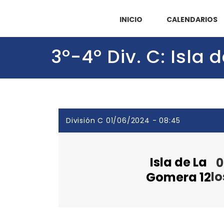
INICIO
CALENDARIOS
3º-4º Div. C: Isla
División C 01/06/2024 - 08:45
Isla de La
0
lo
Gomera 12