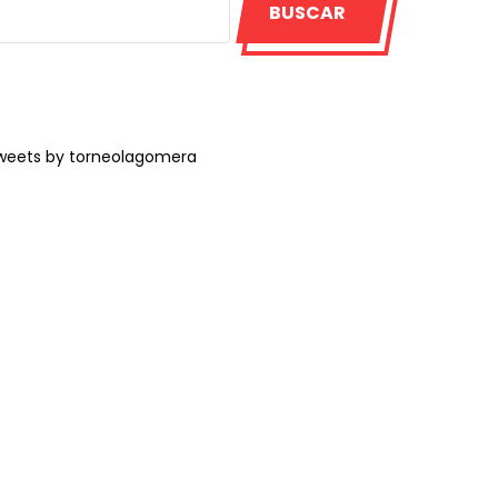
BUSCAR
weets by torneolagomera