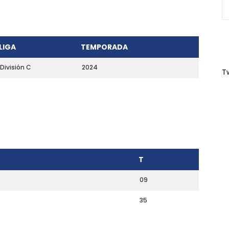
LIGA
TEMPORADA
División C
2024
T
T
09
35