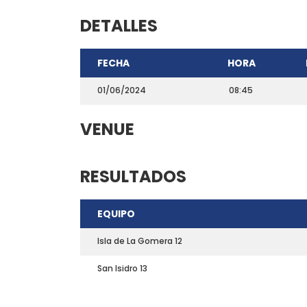
DETALLES
FECHA
HORA
01/06/2024
08:45
VENUE
RESULTADOS
CONTACTO
EQUIPO
Teléfono: 661703772
Email:
direccion@marchadeportiva.com
Isla de La Gomera 12
San Sebastián de La Gomera
San Isidro 13