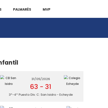
S
PALMARÉS
MVP
nfantil
31/05/2026
63
-
31
3º-4º Puesto Div. C: San Isidro - Echeyde