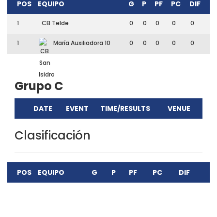
POS
EQUIPO
G
P
PF
PC
DIF
1
CB Telde
0
0
0
0
0
1
María Auxiliadora 10
0
0
0
0
0
Grupo C
DATE
EVENT
TIME/RESULTS
VENUE
Clasificación
POS
EQUIPO
G
P
PF
PC
DIF