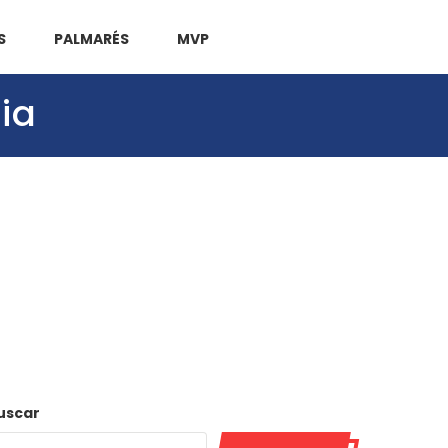
S
PALMARÉS
MVP
ia
uscar