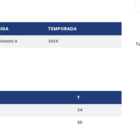
LIGA
TEMPORADA
División A
2024
T
T
24
65