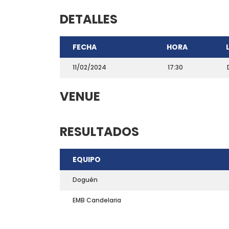
DETALLES
FECHA
HORA
11/02/2024
17:30
VENUE
RESULTADOS
CONTACTO
EQUIPO
Teléfono: 661703772
Email:
direccion@marchadeportiva.com
Doguén
San Sebastián de La Gomera
EMB Candelaria