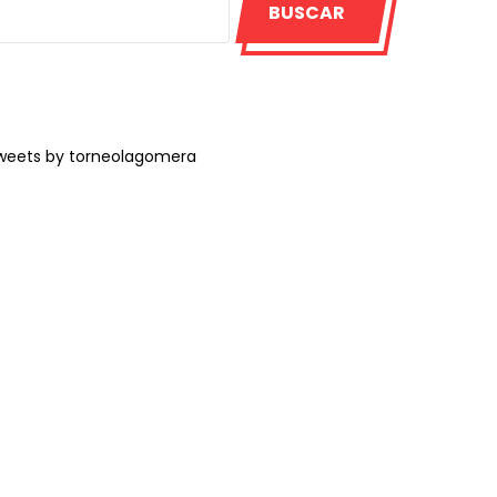
BUSCAR
weets by torneolagomera