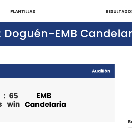
PLANTILLAS
RESULTADO
(7): Doguén-EMB Candelar
Audillón
EMB
:
65
s
win
Candelaria
B