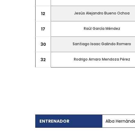
12
Jesús Alejandro Bueno Ochoa
17
Raúl García Méndez
30
Santiago Isaac Galindo Romero
32
Rodrigo Amaro Mendoza Pérez
CONTACTO
Teléfono: 661703772
Email:
direccion@marchadeportiva.com
San Sebastián de La Gomera
ENTRENADOR
Alba Hernánd