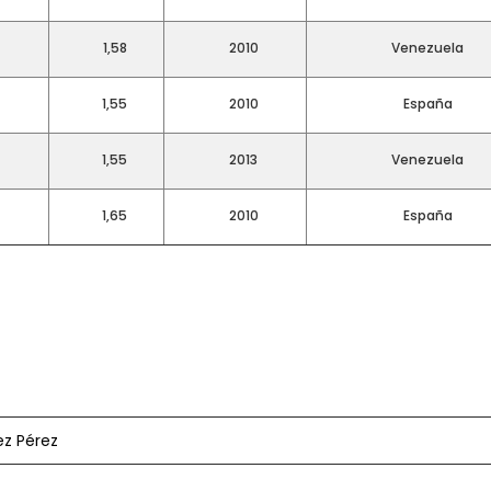
1,58
2010
Venezuela
1,55
2010
España
1,55
2013
Venezuela
1,65
2010
España
ez Pérez