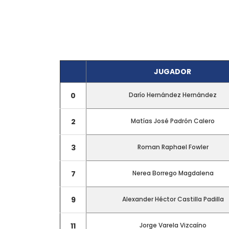
JUGADOR
0
Darío Hernández Hernández
2
Matías José Padrón Calero
3
Roman Raphael Fowler
7
Nerea Borrego Magdalena
9
Alexander Héctor Castilla Padilla
11
Jorge Varela Vizcaíno