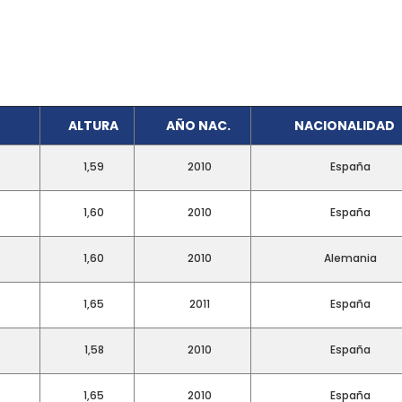
ALTURA
AÑO NAC.
NACIONALIDAD
1,59
2010
España
1,60
2010
España
1,60
2010
Alemania
1,65
2011
España
1,58
2010
España
1,65
2010
España