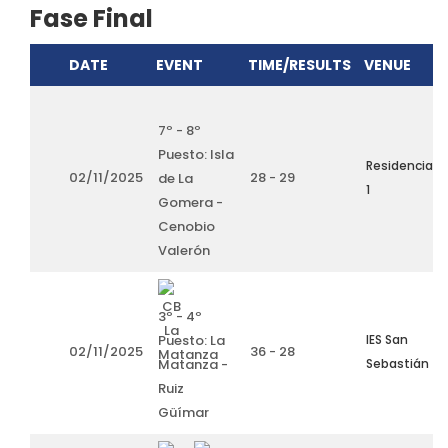
Fase Final
DATE
EVENT
TIME/RESULTS
VENUE
7º - 8º
Puesto: Isla
Residencia
02/11/2025
28 - 29
de La
1
Gomera -
Cenobio
Valerón
3º - 4º
Puesto: La
IES San
02/11/2025
36 - 28
Matanza -
Sebastián
Ruiz
Güímar