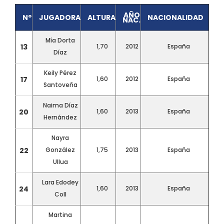
AÑO
Nº
JUGADORA
ALTURA
NACIONALIDAD
NAC.
Mía Dorta
13
1,70
2012
España
Díaz
Keily Pérez
17
1,60
2012
España
Santoveña
Naima Díaz
20
1,60
2013
España
Hernández
Nayra
22
González
1,75
2013
España
Ullua
Lara Edodey
24
1,60
2013
España
Coll
Martina