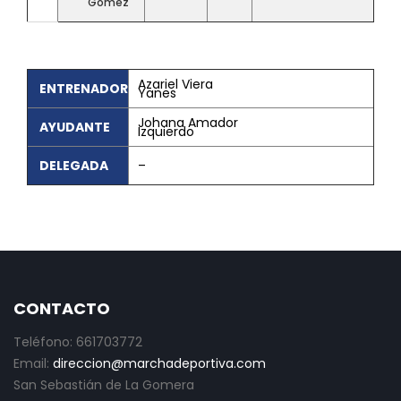
Gómez
Azariel Viera
ENTRENADOR
Yanes
Johana Amador
AYUDANTE
Izquierdo
DELEGADA
–
CONTACTO
Teléfono: 661703772
Email:
direccion@marchadeportiva.com
San Sebastián de La Gomera