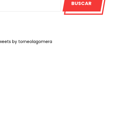
BUSCAR
weets by torneolagomera