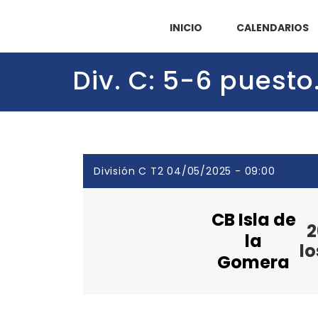
INICIO
CALENDARIOS
Div. C: 5-6 puest
División C T2 04/05/2025 - 09:00
CB Isla de
2
la
lo
Gomera