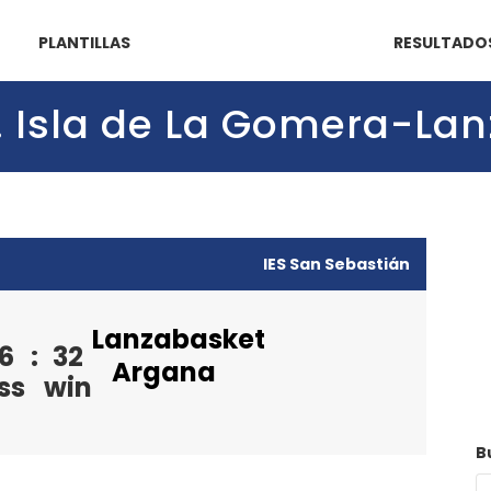
PLANTILLAS
RESULTADO
o. Isla de La Gomera-La
IES San Sebastián
Lanzabasket
6
:
32
Argana
ss
win
B