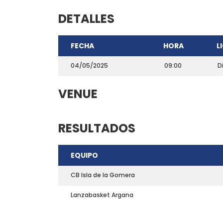
DETALLES
FECHA
HORA
L
04/05/2025
09:00
D
VENUE
RESULTADOS
CONTACTO
EQUIPO
Teléfono: 661703772
Email:
direccion@marchadeportiva.com
CB Isla de la Gomera
San Sebastián de La Gomera
Lanzabasket Argana