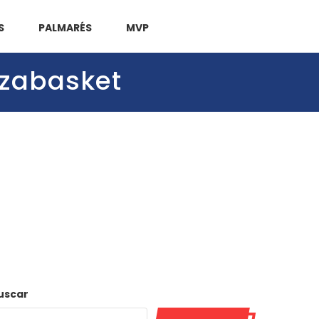
S
PALMARÉS
MVP
nzabasket
uscar