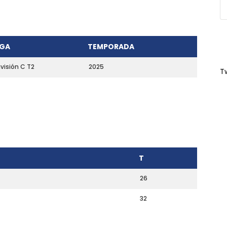
IGA
TEMPORADA
ivisión C T2
2025
T
T
26
32