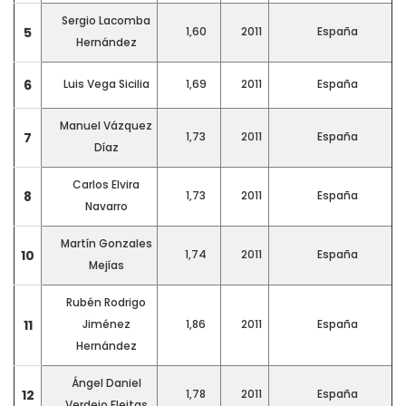
Sergio Lacomba
5
1,60
2011
España
Hernández
6
Luis Vega Sicilia
1,69
2011
España
Manuel Vázquez
7
1,73
2011
España
Díaz
Carlos Elvira
8
1,73
2011
España
Navarro
Martín Gonzales
10
1,74
2011
España
Mejías
Rubén Rodrigo
11
Jiménez
1,86
2011
España
Hernández
Ángel Daniel
12
1,78
2011
España
Verdejo Fleitas