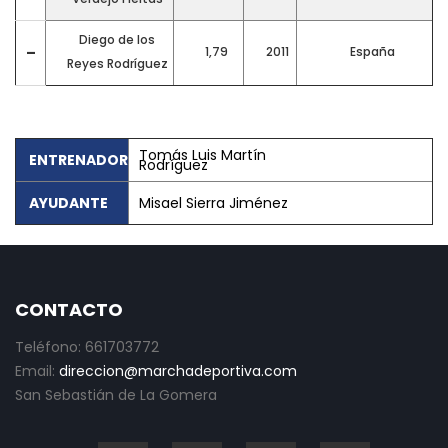
Diego de los
–
1,79
2011
España
Reyes Rodríguez
Tomás Luis Martín
ENTRENADOR
Rodríguez
AYUDANTE
Misael Sierra Jiménez
CONTACTO
Teléfono: 661703772
Email:
direccion@marchadeportiva.com
San Sebastián de La Gomera