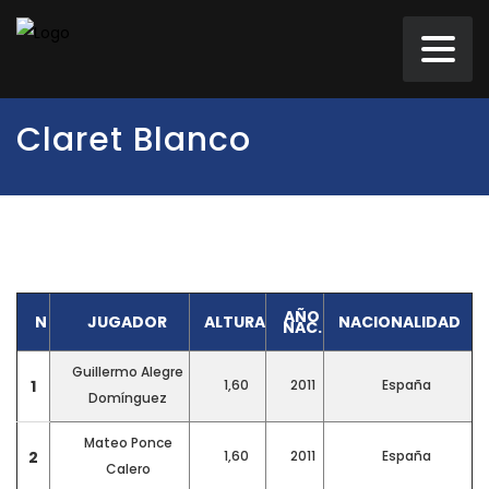
Claret Blanco
AÑO
N
JUGADOR
ALTURA
NACIONALIDAD
NAC.
Guillermo Alegre
1
1,60
2011
España
Domínguez
Mateo Ponce
2
1,60
2011
España
Calero