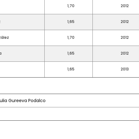
1,70
2012
z
1,65
2012
zález
1,70
2012
a
1,65
2012
1,65
2013
ulia Gureeva Podalco