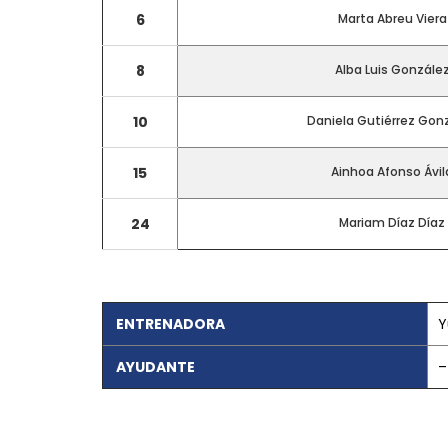
6
Marta Abreu Viera
8
Alba Luis Gonzále
10
Daniela Gutiérrez Gon
15
Ainhoa Afonso Ávil
24
Mariam Díaz Díaz
CONTACTO
Teléfono: 661703772
ENTRENADORA
Y
Email:
direccion@marchadeportiva.com
San Sebastián de La Gomera
AYUDANTE
–