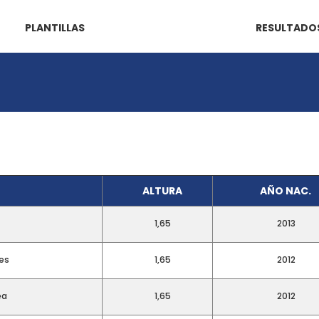
PLANTILLAS
RESULTADO
ALTURA
AÑO NAC.
1,65
2013
es
1,65
2012
ea
1,65
2012