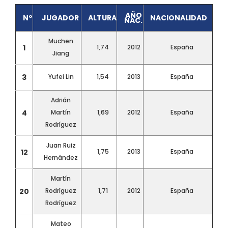
AÑO
Nº
JUGADOR
ALTURA
NACIONALIDAD
NAC.
Muchen
1
1,74
2012
España
Jiang
3
Yufei Lin
1,54
2013
España
Adrián
4
Martín
1,69
2012
España
Rodríguez
Juan Ruiz
12
1,75
2013
España
Hernández
Martín
20
Rodríguez
1,71
2012
España
Rodríguez
Mateo