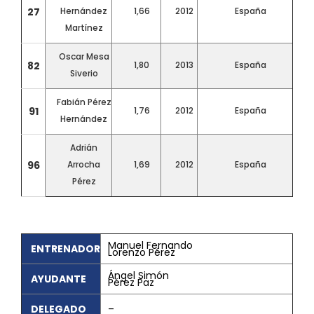
27
Hernández
1,66
2012
España
Martínez
Oscar Mesa
82
1,80
2013
España
Siverio
Fabián Pérez
91
1,76
2012
España
Hernández
Adrián
96
Arrocha
1,69
2012
España
Pérez
Manuel Fernando
ENTRENADOR
Lorenzo Pérez
Ángel Simón
AYUDANTE
Pérez Paz
DELEGADO
–