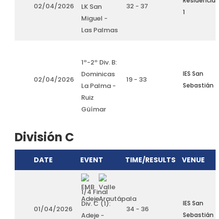
Residencia
02/04/2026
32 - 37
LK San
1
Miguel -
Las Palmas
1º-2º Div. B:
Dominicas
IES San
02/04/2026
19 - 33
La Palma -
Sebastián
Ruiz
Güímar
División C
DATE
EVENT
TIME/RESULTS
VENUE
1/4 Final
Div. C (1):
IES San
01/04/2026
34 - 36
Adeje -
Sebastián