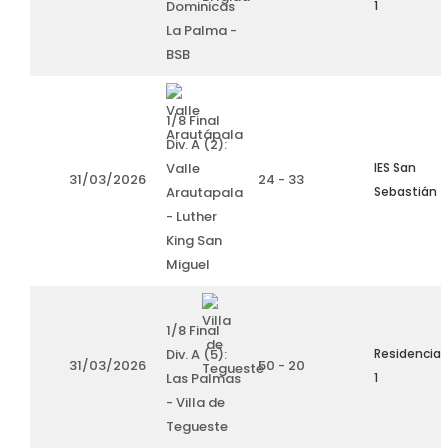
Dominicas
1
La Palma -
BSB
1/8 Final
Div. A (2):
Valle
IES San
31/03/2026
24 - 33
Arautapala
Sebastián
- Luther
King San
Miguel
1/8 Final
Div. A (5):
Residencia
31/03/2026
50 - 20
Las Palmas
1
- Villa de
Tegueste