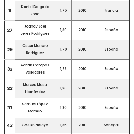
Daniel Delgado
11
1,75
2010
Francia
Rosa
Joandy Joel
27
1,80
2010
España
Jerez Rodríguez
Oscar Marrero
29
1,70
2010
España
Rodríguez
Adrián Campos
32
1,73
2010
España
Valladares
Marcos Mesa
33
1,80
2010
España
Hernández
Samuel López
37
1,80
2010
España
Marrero
43
Cheikh Ndiaye
1,85
2010
Senegal