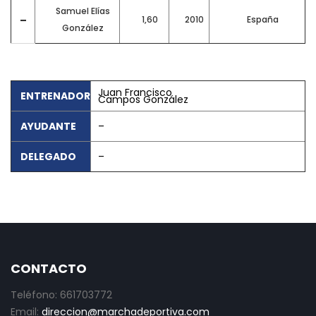
Samuel Elías
–
1,60
2010
España
González
Juan Francisco
ENTRENADOR
Campos González
AYUDANTE
–
DELEGADO
–
CONTACTO
Teléfono: 661703772
Email:
direccion@marchadeportiva.com