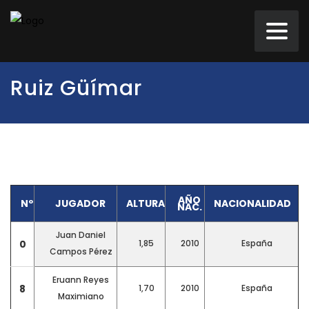
Ruiz Güímar
AÑO
Nº
JUGADOR
ALTURA
NACIONALIDAD
NAC.
Juan Daniel
0
1,85
2010
España
Campos Pérez
Eruann Reyes
8
1,70
2010
España
Maximiano