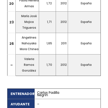
Paola Herrera
20
1,72
2012
España
Armas
María José
23
Mojica
1,71
2012
España
Trigueros
Angelines
26
Nahoyaka
1,65
2011
España
Mora Chinea
Valeria
–
Ramos
1,70
2012
España
González
Carlos Padilla
ENTRENADOR
Negrín
AYUDANTE
–