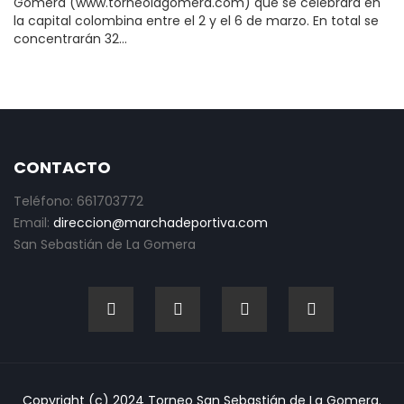
Gomera (www.torneolagomera.com) que se celebrará en
la capital colombina entre el 2 y el 6 de marzo. En total se
concentrarán 32…
CONTACTO
Teléfono: 661703772
Email:
direccion@marchadeportiva.com
San Sebastián de La Gomera
Copyright (c) 2024 Torneo San Sebastián de La Gomera.