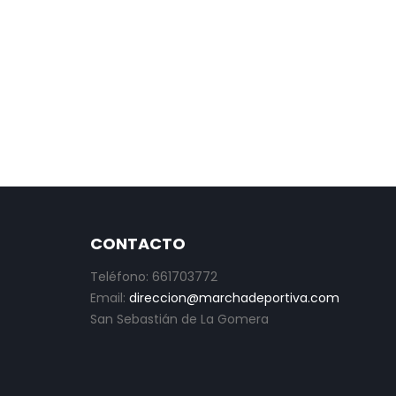
CONTACTO
Teléfono: 661703772
Email:
direccion@marchadeportiva.com
San Sebastián de La Gomera