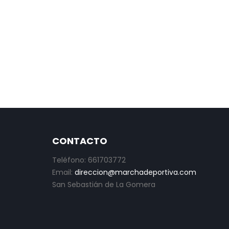
CONTACTO
Teléfono: 661703772
Email:
direccion@marchadeportiva.com
San Sebastián de La Gomera