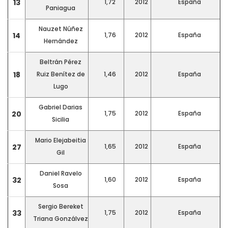
13
1,72
2012
España
Paniagua
Nauzet Núñez
14
1,76
2012
España
Hernández
Beltrán Pérez
18
Ruiz Benítez de
1,46
2012
España
Lugo
Gabriel Darias
20
1,75
2012
España
Sicilia
Mario Elejabeitia
27
1,65
2012
España
Gil
Daniel Ravelo
32
1,60
2012
España
Sosa
Sergio Bereket
33
1,75
2012
España
Triana Gonzálvez