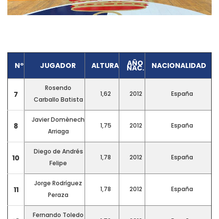
AÑO
Nº
JUGADOR
ALTURA
NACIONALIDAD
NAC.
Rosendo
7
1,62
2012
España
Carballo Batista
Javier Domènech
8
1,75
2012
España
Arriaga
Diego de Andrés
10
1,78
2012
España
Felipe
Jorge Rodríguez
11
1,78
2012
España
Peraza
Fernando Toledo