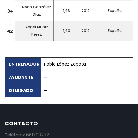
Noah González
34
1,63
2012
España
Díaz
Ángel Muñiz
42
1,60
2012
España
Pérez
ENTRENADOR
Pablo López Zapata
AYUDANTE
–
DELEGADO
–
CONTACTO
Teléfono: 661703772