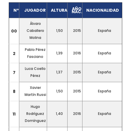
AÑO
Nº
JUGADOR
ALTURA
NACIONALIDAD
NAC.
Álvaro
00
Caballero
1,50
2015
España
Molina
Pablo Pérez
2
1,39
2016
España
Fasciano
Luca Coello
7
1,37
2015
España
Pérez
Xavier
8
1,50
2015
España
Martín Russi
Hugo
11
Rodríguez
1,40
2016
España
Domínguez