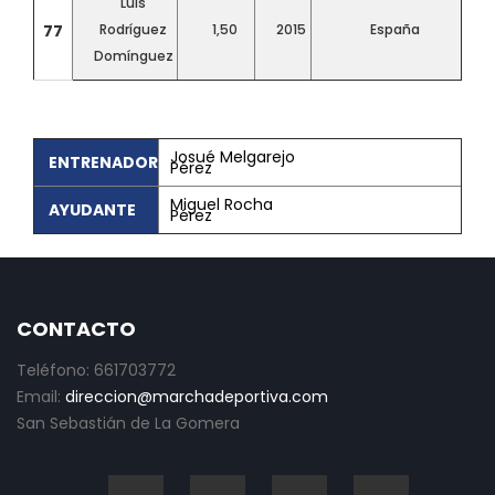
Luis
77
Rodríguez
1,50
2015
España
Domínguez
Josué Melgarejo
ENTRENADOR
Pérez
Miguel Rocha
AYUDANTE
Pérez
CONTACTO
Teléfono: 661703772
Email:
direccion@marchadeportiva.com
San Sebastián de La Gomera