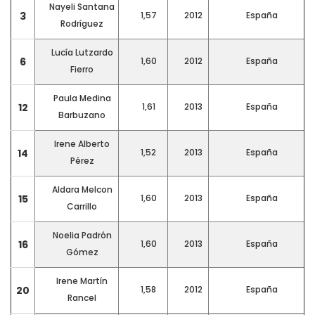
Nayeli Santana
3
1,57
2012
España
Rodríguez
Lucía Lutzardo
6
1,60
2012
España
Fierro
Paula Medina
12
1,61
2013
España
Barbuzano
Irene Alberto
14
1,52
2013
España
Pérez
Aldara Melcon
15
1,60
2013
España
Carrillo
Noelia Padrón
16
1,60
2013
España
Gómez
Irene Martín
20
1,58
2012
España
Rancel