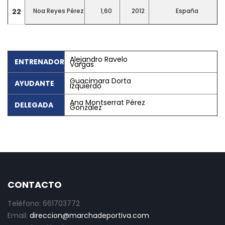
22
Noa Reyes Pérez
1,60
2012
España
Alejandro Ravelo
ENTRENADOR
Vargas
Guacimara Dorta
AYUDANTE
Izquierdo
Ana Montserrat Pérez
DELEGADA
González
CONTACTO
Teléfono: 661703772
Email:
direccion@marchadeportiva.com