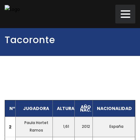
Tacoronte
AÑO
Nº
JUGADORA
ALTURA
NACIONALIDAD
NAC.
Paula Hortet
2
1,61
2012
España
Ramos