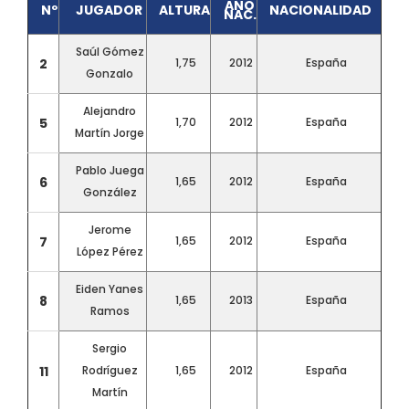
AÑO
Nº
JUGADOR
ALTURA
NACIONALIDAD
NAC.
Saúl Gómez
2
1,75
2012
España
Gonzalo
Alejandro
5
1,70
2012
España
Martín Jorge
Pablo Juega
6
1,65
2012
España
González
Jerome
7
1,65
2012
España
López Pérez
Eiden Yanes
8
1,65
2013
España
Ramos
Sergio
11
Rodríguez
1,65
2012
España
Martín