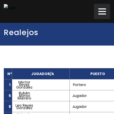
Realejos
Nº
JUGADOR/A
PUESTO
Héctor
1
Reyes
Portero
González
Rubén
5
Alonso
Jugador
Marrero
Leo Reyes
8
Jugador
González