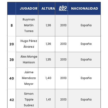
AÑO
JUGADOR
ALTURA
NACIONALIDAD
NAC.
Ruyman
8
Martín
1,36
2013
España
Torres
Hugo Pérez
20
1,36
2013
España
Álvarez
Alex Monge
39
1,35
2013
España
Harrison
Jaime
40
Mendoza
1,40
2013
España
Mayor
Simon
42
Tipple
1,41
2013
España
Suárez