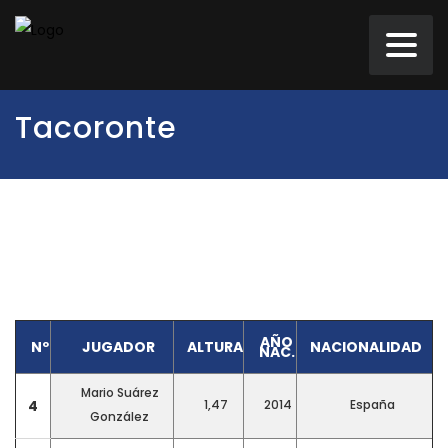
Tacoronte
AÑO
Nº
JUGADOR
ALTURA
NACIONALIDAD
NAC.
Mario Suárez
4
1,47
2014
España
González