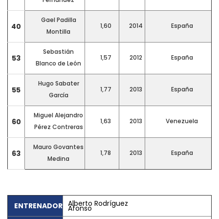
Gael Padilla
40
1,60
2014
España
Montilla
Sebastián
53
1,57
2012
España
Blanco de León
Hugo Sabater
55
1,77
2013
España
García
Miguel Alejandro
60
1,63
2013
Venezuela
Pérez Contreras
Mauro Govantes
63
1,78
2013
España
Medina
Alberto Rodríguez
ENTRENADOR
Afonso