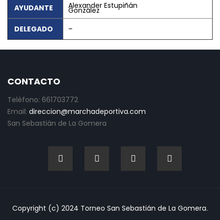
Alexander Estupiñán
AYUDANTE
González
DELEGADO
–
CONTACTO
Teléfono: 661703772
Email:
direccion@marchadeportiva.com
San Sebastián de La Gomera
Copyright (c) 2024 Torneo San Sebastián de La Gomera.