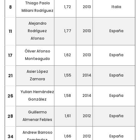
Thiago Paolo
8
1,72
2013
Italia
Miliani Rodríguez
Alejandro
11
Rodríguez
1,77
2013
España
Afonso
Óliver Afonso
17
1,62
2013
España
Monteagudo
Asier López
21
1,55
2014
España
Zamora
Yulian Hernández
26
1,58
2014
España
González
Guillermo
28
1,61
2012
España
Almenar Febles
Andrew Barroso
34
1,66
2012
España
Fernández