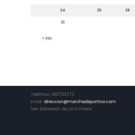
24
25
26
31
« Abr
CONTACTO
Teléfono: 661703772
Email:
direccion@marchadeportiva.com
San Sebastián de La Gomera