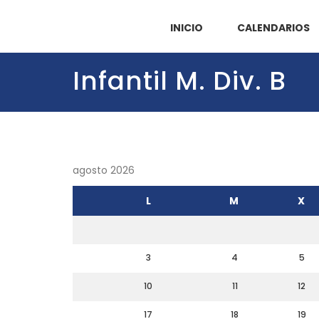
INICIO
CALENDARIOS
Infantil M. Div. B
agosto 2026
L
M
X
3
4
5
10
11
12
17
18
19