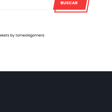
BUSCAR
weets by torneolagomera