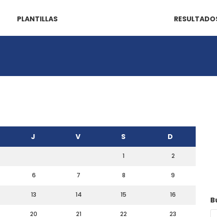
PLANTILLAS
RESULTADO
J
V
S
D
1
2
6
7
8
9
13
14
15
16
B
20
21
22
23