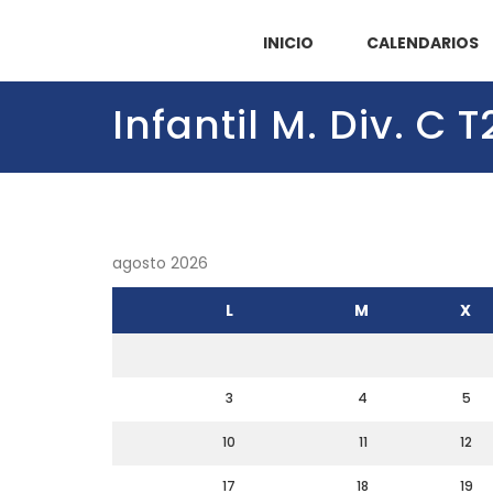
INICIO
CALENDARIOS
Infantil M. Div. C T
agosto 2026
L
M
X
3
4
5
10
11
12
17
18
19