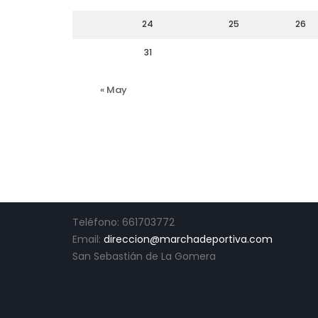
24
25
26
31
« May
CONTACTO
Teléfono: 661703772
Email:
direccion@marchadeportiva.com
San Sebastián de La Gomera