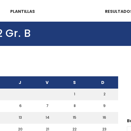
PLANTILLAS
RESULTADO
2 Gr. B
J
V
S
D
1
2
6
7
8
9
13
14
15
16
B
20
21
22
23