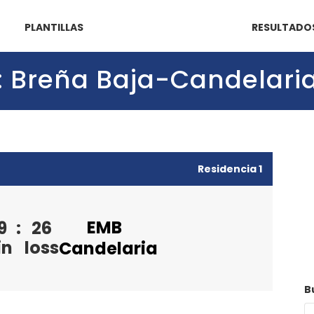
PLANTILLAS
RESULTADO
7): Breña Baja-Candelari
Residencia 1
EMB
9
:
26
in
loss
Candelaria
B