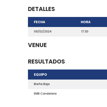
DETALLES
FECHA
HORA
09/02/2024
17:30
VENUE
RESULTADOS
CONTACTO
EQUIPO
Teléfono: 661703772
Email:
direccion@marchadeportiva.com
Breña Baja
San Sebastián de La Gomera
EMB Candelaria