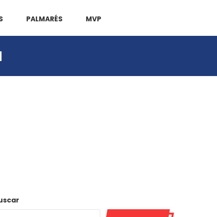
S
PALMARÉS
MVP
a
uscar