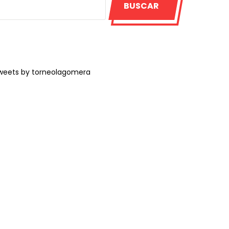
BUSCAR
weets by torneolagomera