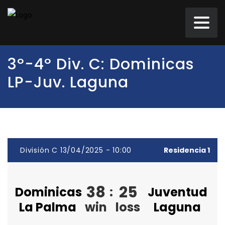
3º-4º Div. C: Dominicas
LP-Juv. Laguna
División C 13/04/2025 - 10:00
Residencia 1
38
25
Dominicas
:
Juventud
La Palma
win
loss
Laguna