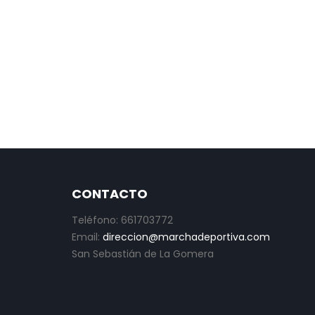
CONTACTO
Teléfono: 661703772
Email:
direccion@marchadeportiva.com
San Sebastián de La Gomera