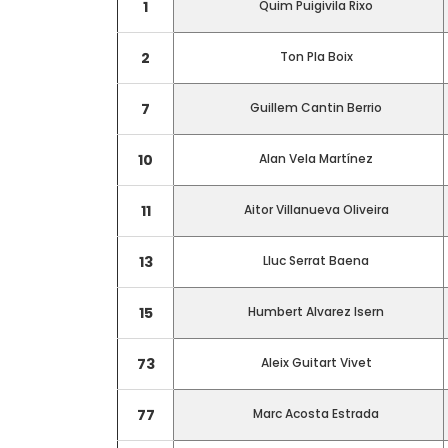
1
Quim Puigivila Rixo
2
Ton Pla Boix
7
Guillem Cantin Berrio
10
Alan Vela Martínez
11
Aitor Villanueva Oliveira
13
Lluc Serrat Baena
15
Humbert Alvarez Isern
73
Aleix Guitart Vivet
77
Marc Acosta Estrada