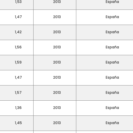
1,53
2013
España
1,47
2013
España
1,42
2013
España
1,56
2013
España
1,59
2013
España
1,47
2013
España
1,57
2013
España
1,36
2013
España
1,45
2013
España