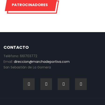
PATROCINADORES
CONTACTO
Teléfono: 661703772
Email:
direccion@marchadeportiva.com
San Sebastián de La Gomera