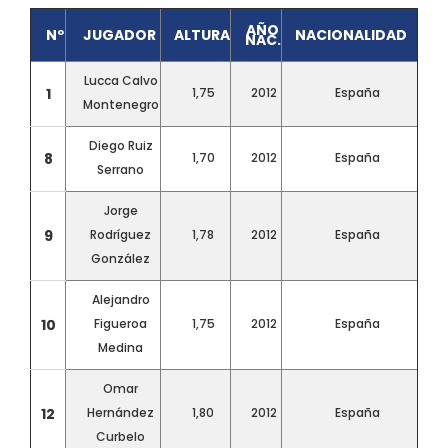
AÑO
Nº
JUGADOR
ALTURA
NACIONALIDAD
NAC.
Lucca Calvo
1
1,75
2012
España
Montenegro
Diego Ruiz
8
1,70
2012
España
Serrano
Jorge
9
Rodríguez
1,78
2012
España
González
Alejandro
10
Figueroa
1,75
2012
España
Medina
Omar
12
Hernández
1,80
2012
España
Curbelo