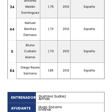
Antonio
34
Melián
1,75
2012
España
Domínguez
Nahuel
44
Benítez
1,73
2012
España
Dámaso
Bruno
5
Curbelo
1,70
2012
España
Asensi
Diego Reyes
84
1,85
2012
España
Santana
Gustavo Suárez
ENTRENADOR
Armas
Hugo Socorro
AYUDANTE
Encinar