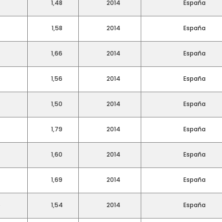
1,48
2014
España
1,58
2014
España
1,66
2014
España
1,56
2014
España
1,50
2014
España
1,79
2014
España
1,60
2014
España
1,69
2014
España
o
1,54
2014
España