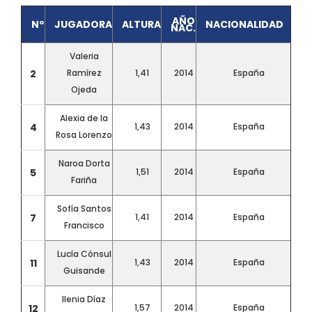
AÑO
Nº
JUGADORA
ALTURA
NACIONALIDAD
NAC.
Valeria
2
Ramírez
1,41
2014
España
Ojeda
Alexia de la
4
1,43
2014
España
Rosa Lorenzo
Naroa Dorta
5
1,51
2014
España
Fariña
Sofía Santos
7
1,41
2014
España
Francisco
Lucía Cónsul
11
1,43
2014
España
Guisande
Ilenia Díaz
12
1,57
2014
España