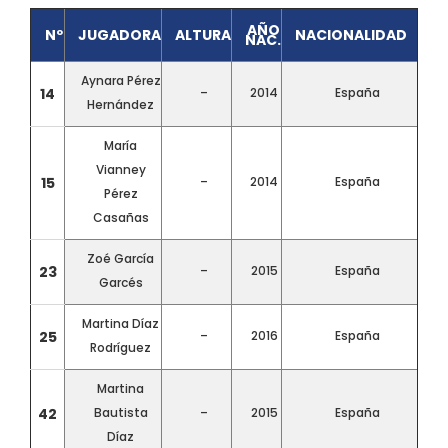
AÑO
Nº
JUGADORA
ALTURA
NACIONALIDAD
NAC.
Aynara Pérez
14
–
2014
España
Hernández
María
Vianney
15
–
2014
España
Pérez
Casañas
Zoé García
23
–
2015
España
Garcés
Martina Díaz
25
–
2016
España
Rodríguez
Martina
42
Bautista
–
2015
España
Díaz