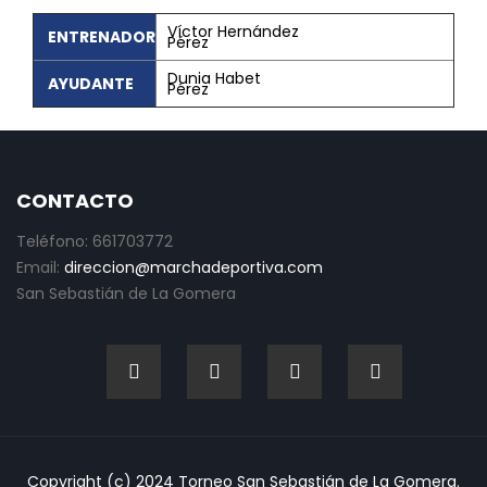
Víctor Hernández
ENTRENADOR
Pérez
Dunia Habet
AYUDANTE
Pérez
CONTACTO
Teléfono: 661703772
Email:
direccion@marchadeportiva.com
San Sebastián de La Gomera
Copyright (c) 2024 Torneo San Sebastián de La Gomera.