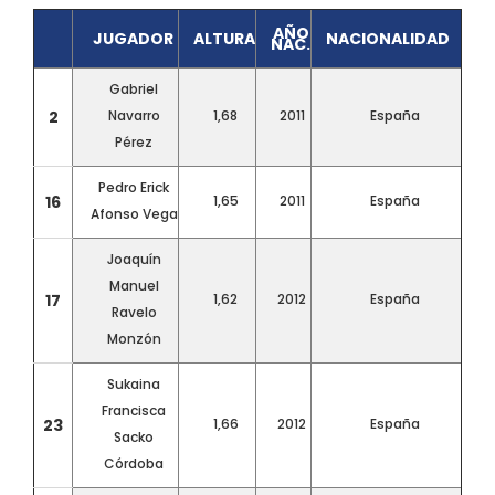
AÑO
JUGADOR
ALTURA
NACIONALIDAD
NAC.
Gabriel
2
Navarro
1,68
2011
España
Pérez
Pedro Erick
16
1,65
2011
España
Afonso Vega
Joaquín
Manuel
17
1,62
2012
España
Ravelo
Monzón
Sukaina
Francisca
23
1,66
2012
España
Sacko
Córdoba