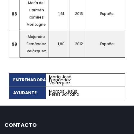
María del
Carmen
88
1,61
2013
España
Ramírez
Montagne
Alejandro
99
Fernández
1,60
2012
España
Velázquez
María José
ENTRENADORA
Fernández
Velázquez
Marcos Jesús
AYUDANTE
Pérez Santana
CONTACTO