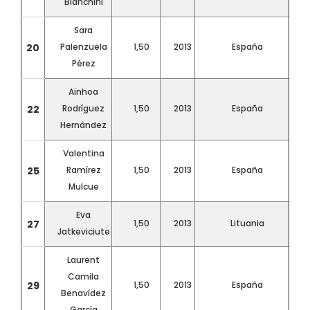
Bianchini
Sara
20
Palenzuela
1,50
2013
España
Pérez
Ainhoa
22
Rodríguez
1,50
2013
España
Hernández
Valentina
25
Ramírez
1,50
2013
España
Mulcue
Eva
27
1,50
2013
Lituania
Jatkeviciute
Laurent
Camila
29
1,50
2013
España
Benavídez
García