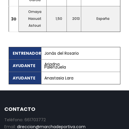
Omaya
30
Haouat
1,50
2013
España
Asfouri
ENTRENADOR
Jonás del Rosario
Ariadna
AYUDANTE
Palenzuela
AYUDANTE
Anastasia Lara
CONTACTO
Teléfono: 661703772
Email:
direccion@marchadeportiva.com