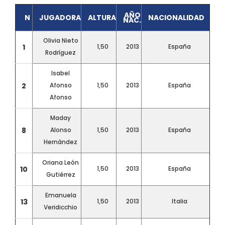
AÑO
N
JUGADORA
ALTURA
NACIONALIDAD
NAC.
Olivia Nieto
1
1,50
2013
España
Rodríguez
Isabel
2
Afonso
1,50
2013
España
Afonso
Maday
8
Alonso
1,50
2013
España
Hernández
Oriana León
10
1,50
2013
España
Gutiérrez
Emanuela
13
1,50
2013
Italia
Veridicchio