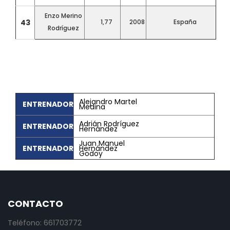
Enzo Merino
43
1,77
2008
España
Rodríguez
Alejandro Martel
ENTRENADOR
Medina
Adrián Rodríguez
ENTRENADOR
Hernández
Juan Manuel
ENTRENADOR
Hernández
Godoy
CONTACTO
Teléfono: 661703772