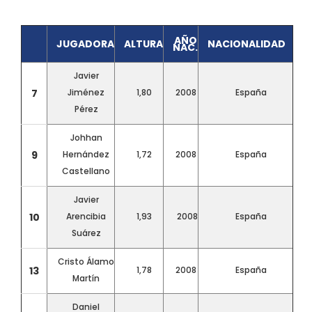
AÑO
JUGADORA
ALTURA
NACIONALIDAD
NAC.
Javier
7
Jiménez
1,80
2008
España
Pérez
Johhan
9
Hernández
1,72
2008
España
Castellano
Javier
10
Arencibia
1,93
2008
España
Suárez
Cristo Álamo
13
1,78
2008
España
Martín
Daniel