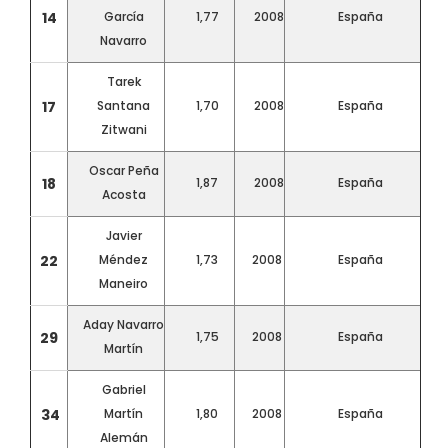
14
García
1,77
2008
España
Navarro
Tarek
17
Santana
1,70
2008
España
Zitwani
Oscar Peña
18
1,87
2008
España
Acosta
Javier
22
Méndez
1,73
2008
España
Maneiro
Aday Navarro
29
1,75
2008
España
Martín
Gabriel
34
Martín
1,80
2008
España
Alemán