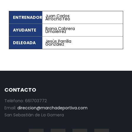
Juan Carlos
ENTRENADOR
Arrocha Feo
Ibana Cabrera
AYUDANTE
Umoiérrez
Jesús Parrilla
DELEGADA
González
CONTACTO
Teléfono: 661703772
Email:
direccion@marchadeportiva.com
San Sebastián de La Gomera