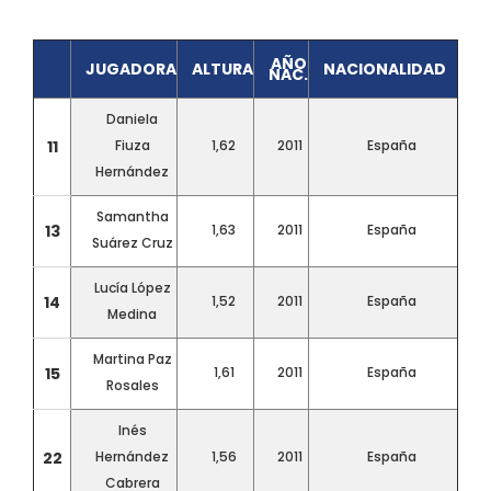
AÑO
JUGADORA
ALTURA
NACIONALIDAD
NAC.
Daniela
11
Fiuza
1,62
2011
España
Hernández
Samantha
13
1,63
2011
España
Suárez Cruz
Lucía López
14
1,52
2011
España
Medina
Martina Paz
15
1,61
2011
España
Rosales
Inés
22
Hernández
1,56
2011
España
Cabrera