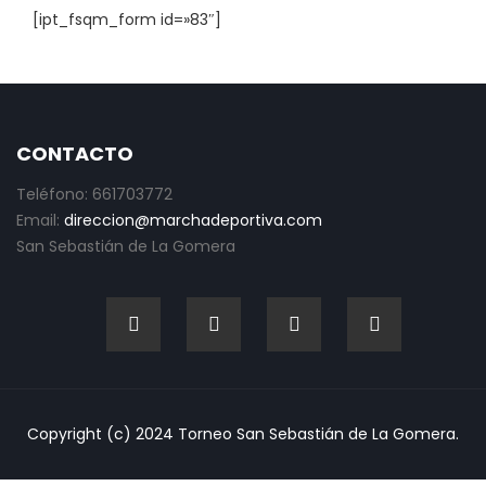
[ipt_fsqm_form id=»83″]
CONTACTO
Teléfono: 661703772
Email:
direccion@marchadeportiva.com
San Sebastián de La Gomera
Copyright (c) 2024 Torneo San Sebastián de La Gomera.