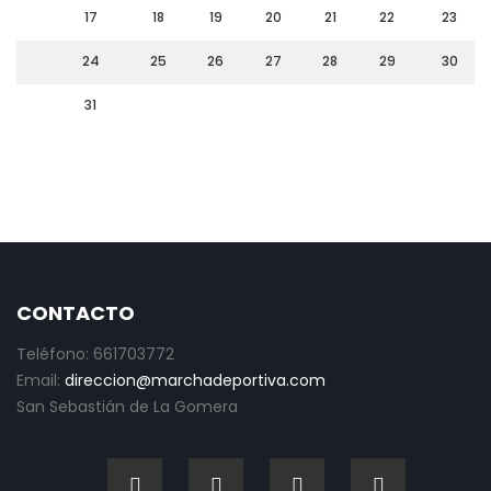
17
18
19
20
21
22
23
24
25
26
27
28
29
30
31
CONTACTO
Teléfono: 661703772
Email:
direccion@marchadeportiva.com
San Sebastián de La Gomera