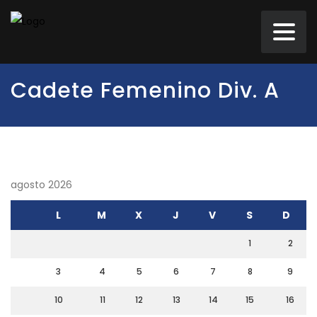
Cadete Femenino Div. A
agosto 2026
L
M
X
J
V
S
D
1
2
3
4
5
6
7
8
9
10
11
12
13
14
15
16