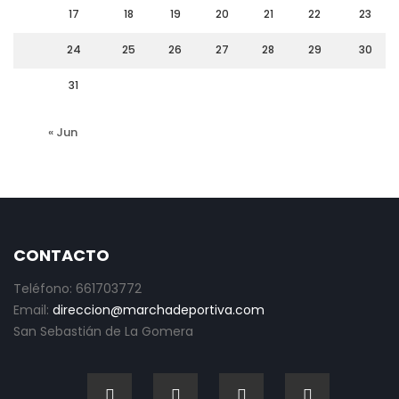
17
18
19
20
21
22
23
24
25
26
27
28
29
30
31
« Jun
CONTACTO
Teléfono: 661703772
Email:
direccion@marchadeportiva.com
San Sebastián de La Gomera