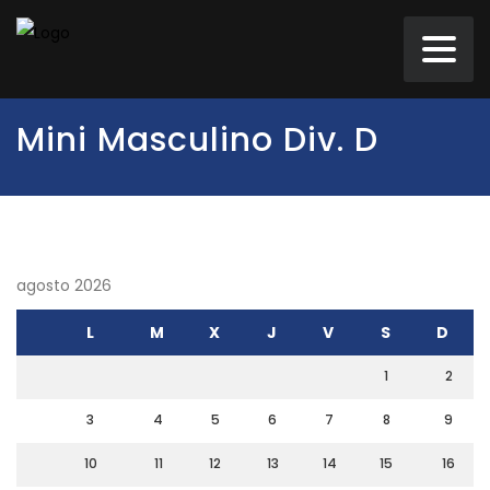
Mini Masculino Div. D
agosto 2026
L
M
X
J
V
S
D
1
2
3
4
5
6
7
8
9
10
11
12
13
14
15
16