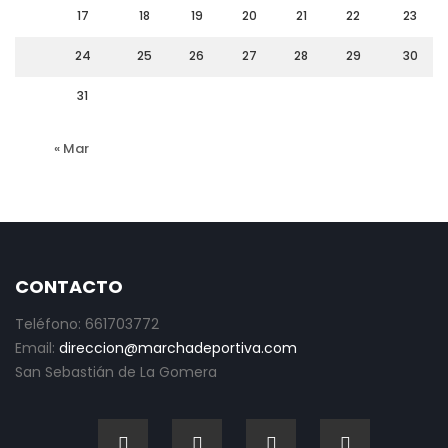
17
18
19
20
21
22
23
24
25
26
27
28
29
30
31
« Mar
CONTACTO
Teléfono: 661703772
Email:
direccion@marchadeportiva.com
San Sebastián de La Gomera