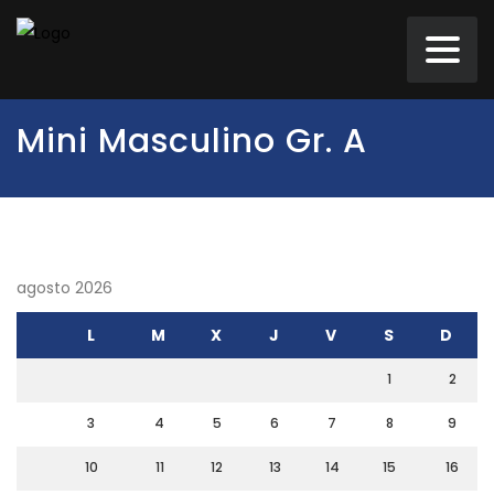
Mini Masculino Gr. A
agosto 2026
L
M
X
J
V
S
D
1
2
3
4
5
6
7
8
9
10
11
12
13
14
15
16