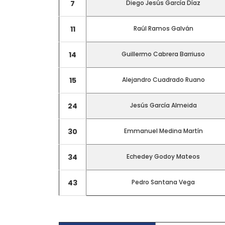
7
Diego Jesús García Díaz
11
Raúl Ramos Galván
14
Guillermo Cabrera Barriuso
15
Alejandro Cuadrado Ruano
24
Jesús García Almeida
30
Emmanuel Medina Martín
34
Echedey Godoy Mateos
CONTACTO
43
Pedro Santana Vega
Teléfono: 661703772
Email:
direccion@marchadeportiva.com
San Sebastián de La Gomera