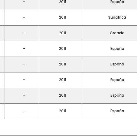
–
2011
España
–
2011
Sudáfrica
–
2011
Croacia
–
2011
España
–
2011
España
–
2011
España
–
2011
España
–
2011
España