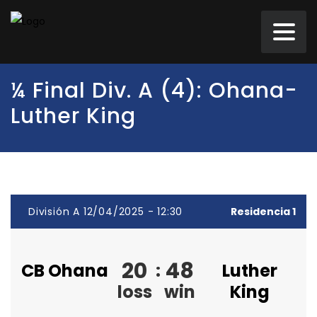
¼ Final Div. A (4): Ohana-
Luther King
División A 12/04/2025 - 12:30
Residencia 1
20
48
CB Ohana
:
Luther
loss
win
King