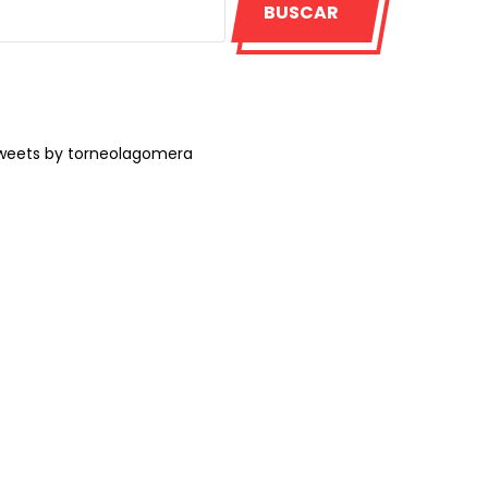
BUSCAR
weets by torneolagomera