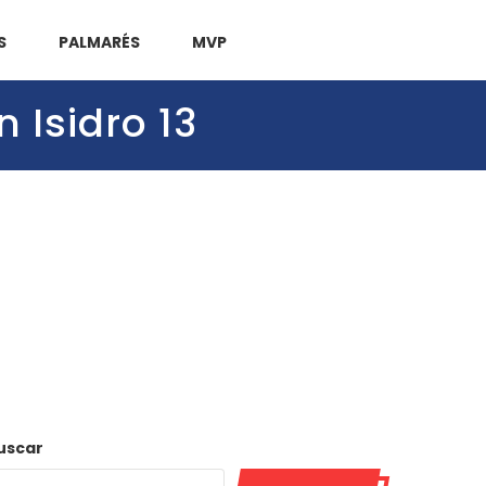
S
PALMARÉS
MVP
n Isidro 13
uscar