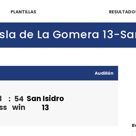
PLANTILLAS
RESULTADO
 Isla de La Gomera 13-Sa
Audillón
San Isidro
8
:
54
ss
win
13
B