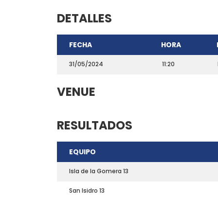
DETALLES
FECHA
HORA
31/05/2024
11:20
VENUE
RESULTADOS
CONTACTO
EQUIPO
Teléfono: 661703772
Email:
direccion@marchadeportiva.com
Isla de la Gomera 13
San Sebastián de La Gomera
San Isidro 13