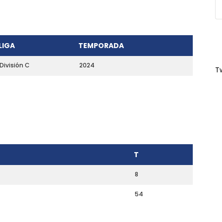
LIGA
TEMPORADA
División C
2024
T
T
8
54