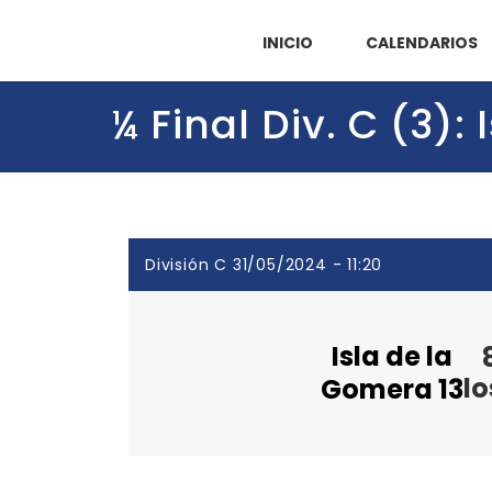
INICIO
CALENDARIOS
¼ Final Div. C (3):
División C 31/05/2024 - 11:20
Isla de la
lo
Gomera 13