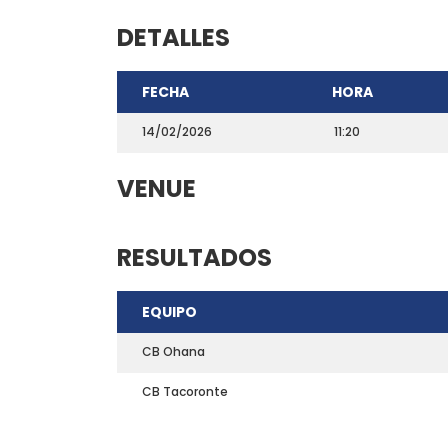
DETALLES
FECHA
HORA
14/02/2026
11:20
VENUE
RESULTADOS
CONTACTO
EQUIPO
Teléfono: 661703772
Email:
direccion@marchadeportiva.com
CB Ohana
San Sebastián de La Gomera
CB Tacoronte