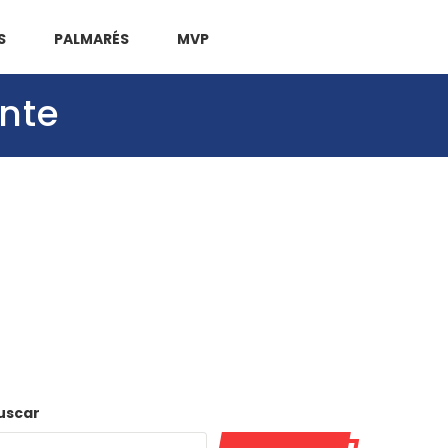
S
PALMARÉS
MVP
onte
uscar