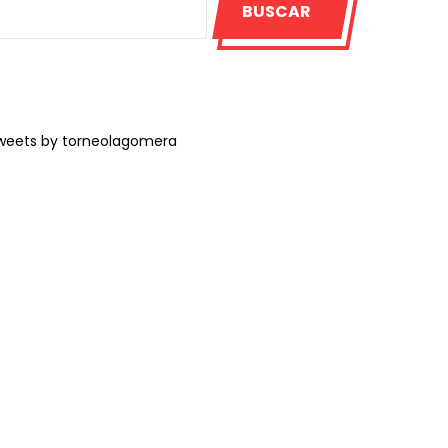
BUSCAR
weets by torneolagomera